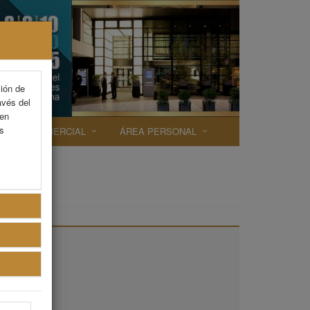
ción de
avés del
 en
as
EXP. COMERCIAL
ÁREA PERSONAL