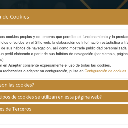
a de Cookies
mos cookies propias y de terceros que permiten el funcionamiento y la presta
vicios ofrecidos en el Sitio web, la elaboración de información estadística a tr
s de sus hábitos de navegación, así como mostrarle publicidad personalizada
un perfil elaborado a partir de sus hábitos de navegación (por ejemplo, págin
AREA CIENTÍFICA
INSCRIPCIÓN
ALOJAMIENTO
s).
ar en
Aceptar
consiente expresamente el uso de todas las cookies.
a rechazarlas o adaptar su configuración, pulse en
Configuración de cookies
.
ian Javier Barbón
son las cookies?
tipos de cookies se utilizan en esta página web?
Argentina.
es de Terceros
Biografía no disponible