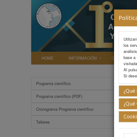
Polític
Utiliza
los ser
análisi
base a 
HOME
INFORMACIÓN
COMITÉS
visitada
Al puls
Si dese
Programa científico
Crist
¿Qué 
Programa científico (PDF)
¿Qué 
Cronograma Programa científico
Cooki
Talleres