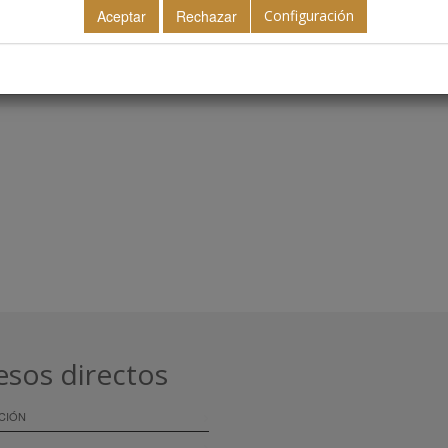
Configuración
esos directos
CIÓN