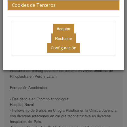
Cookies de Terceros
Perú.
Configuración
El Dr. Miguel Ángel Hidalgo es experto en Rinoplastía y Cirugía
plástica Facial con 20 años de experiencia.
Ha realizado su residencia en el Hospital Naval y fellowship en
instituciones prestigiosas siendo pionero en varias técnicas de
Rinoplastía en Perú y Latam
Formación Académica
- Residencia en Otorrinolaringología:
Hospital Naval
- Fellowship de 5 años en Cirugía Plástica en la Clínica Juvencia
con diversas rotaciones en cirugía reconstructiva en diversos
hospitales del Pais.