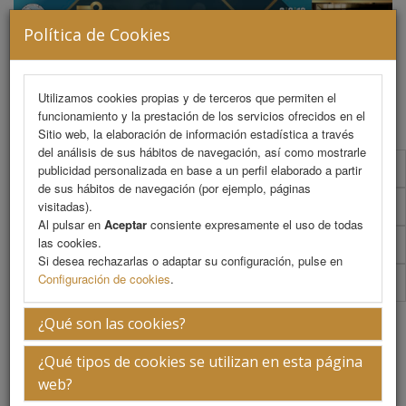
Política de Cookies
MENU
Utilizamos cookies propias y de terceros que permiten el
funcionamiento y la prestación de los servicios ofrecidos en el
Sitio web, la elaboración de información estadística a través
del análisis de sus hábitos de navegación, así como mostrarle
Programa científico
publicidad personalizada en base a un perfil elaborado a partir
de sus hábitos de navegación (por ejemplo, páginas
Programa científico (PDF)
visitadas).
Al pulsar en
Aceptar
consiente expresamente el uso de todas
las cookies.
Cronograma Programa científico
Si desea rechazarlas o adaptar su configuración, pulse en
Configuración de cookies
.
Talleres
Miguel Angel Hidalgo Ponce
¿Qué son las cookies?
¿Qué tipos de cookies se utilizan en esta página
web?