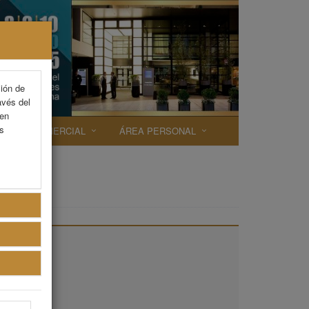
ción de
avés del
 en
as
EXP. COMERCIAL
ÁREA PERSONAL