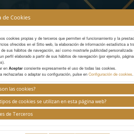
a de Cookies
mos cookies propias y de terceros que permiten el funcionamiento y la presta
vicios ofrecidos en el Sitio web, la elaboración de información estadística a tr
s de sus hábitos de navegación, así como mostrarle publicidad personalizada
un perfil elaborado a partir de sus hábitos de navegación (por ejemplo, págin
AREA CIENTÍFICA
INSCRIPCIÓN
ALOJAMIENTO
s).
ar en
Aceptar
consiente expresamente el uso de todas las cookies.
a rechazarlas o adaptar su configuración, pulse en
Configuración de cookies
.
Ignacio Trigo
son las cookies?
tipos de cookies se utilizan en esta página web?
Argentina.
es de Terceros
Biografía no disponible