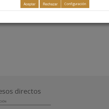
Configuración
esos directos
CIÓN