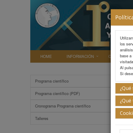
Polític
Utiliza
los ser
análisi
base a 
HOME
INFORMACIÓN
COMITÉS
visitada
Al puls
Si dese
Programa científico
Juan 
¿Qué 
Programa científico (PDF)
¿Qué 
Cronograma Programa científico
Cooki
Talleres