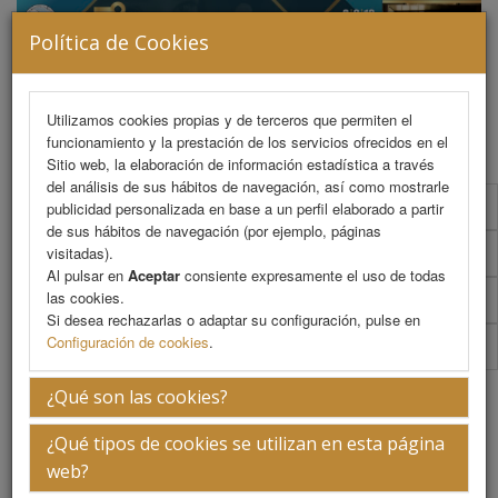
Política de Cookies
MENU
Utilizamos cookies propias y de terceros que permiten el
funcionamiento y la prestación de los servicios ofrecidos en el
Sitio web, la elaboración de información estadística a través
del análisis de sus hábitos de navegación, así como mostrarle
Programa científico
publicidad personalizada en base a un perfil elaborado a partir
de sus hábitos de navegación (por ejemplo, páginas
Programa científico (PDF)
visitadas).
Al pulsar en
Aceptar
consiente expresamente el uso de todas
las cookies.
Cronograma Programa científico
Si desea rechazarlas o adaptar su configuración, pulse en
Configuración de cookies
.
Talleres
Preservación de Dorso TOUR-NOSE.
¿Qué son las cookies?
Grupo I.
¿Qué tipos de cookies se utilizan en esta página
web?