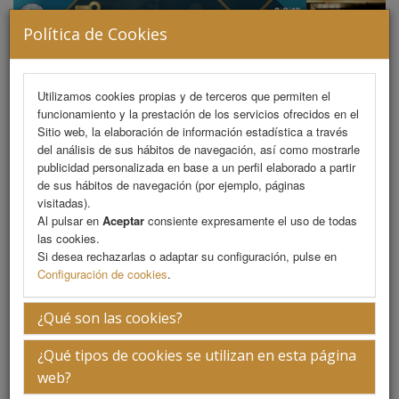
Política de Cookies
MENU
Utilizamos cookies propias y de terceros que permiten el
funcionamiento y la prestación de los servicios ofrecidos en el
Sitio web, la elaboración de información estadística a través
del análisis de sus hábitos de navegación, así como mostrarle
Comité
publicidad personalizada en base a un perfil elaborado a partir
de sus hábitos de navegación (por ejemplo, páginas
visitadas).
Al pulsar en
Aceptar
consiente expresamente el uso de todas
Dr. Roberto Ferrero
las cookies.
Si desea rechazarlas o adaptar su configuración, pulse en
Presidente
Configuración de cookies
.
Biografía
¿Qué son las cookies?
Médico cirujano especialista en orl y cirugía plástica
¿Qué tipos de cookies se utilizan en esta página
facial.
web?
Director de Isof learning.